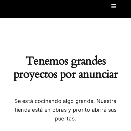
Saltar
Toggle
al
Navigat
Clases Privadas de Certificaciones
contenido
Preguntas frecuentes
Acceder
Tenemos grandes
proyectos por anunciar
Blog
Se está cocinando algo grande. Nuestra
tienda está en obras y pronto abrirá sus
puertas.