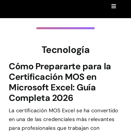
Saltar
Toggle
al
Navigat
Clases Privadas de Certificaciones
contenido
Preguntas frecuentes
Tecnología
Acceder
Cómo Prepararte para la
Blog
Certificación MOS en
Microsoft Excel: Guía
Completa 2026
La certificación MOS Excel se ha convertido
en una de las credenciales más relevantes
para profesionales que trabajan con