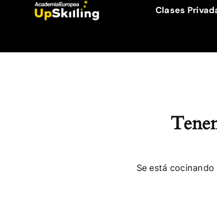
Saltar
Clases Privad
al
contenido
Tenem
Se está cocinando 