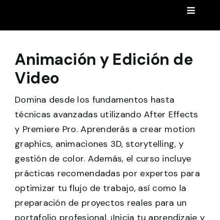
Saltar
Toggle
al
Navigat
Clases Privadas de Certificaciones
contenido
Animación y Edición de
Preguntas frecuentes
Video
Acceder
Domina desde los fundamentos hasta
técnicas avanzadas utilizando After Effects
Blog
y Premiere Pro. Aprenderás a crear motion
graphics, animaciones 3D, storytelling, y
gestión de color. Además, el curso incluye
prácticas recomendadas por expertos para
optimizar tu flujo de trabajo, así como la
preparación de proyectos reales para un
portafolio profesional. ¡Inicia tu aprendizaje y